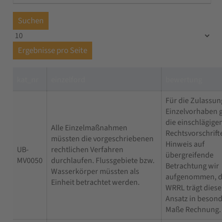
Suchen
Ergebnisse pro Seite
kat_nr
einzelford
bewertung
Für die Zulassun
Einzelvorhaben 
die einschlägige
Alle Einzelmaßnahmen
Rechtsvorschrift
müssten die vorgeschriebenen
Hinweis auf
UB-
rechtlichen Verfahren
übergreifende
MV0050
durchlaufen. Flussgebiete bzw.
Betrachtung wir
Wasserkörper müssten als
aufgenommen, d
Einheit betrachtet werden.
WRRL trägt dies
Ansatz in beson
Maße Rechnung.