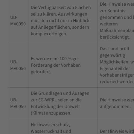
Die Hinweise we
Die Verfügbarkeit von Flächen
zur Kenntnis
sei zu klären. Auswirkungen
UB-
genommen und b
müssten nicht nur in Hinblick
MV0050
weiteren
auf Anliegerflächen, sondern
Maßnahmenpla
komplex erfolgen.
berücksichtigt.
Das Land prüft
gegenwärtig
Es werde eine 100 %ige
UB-
Möglichkeiten, w
Förderung der Vorhaben
MV0050
Eigenanteil der
gefordert.
Vorhabensträger
reduziert werde
Die Grundlagen und Ausagen
UB-
zur EG-WRRL seien an die
Die Hinweise we
MV0050
Entwicklung der Umwelt
aufgenommen.
(Klima) anzupassen.
Hochwasserschutz,
Wasserrückhalt und
Der Hinweis wird