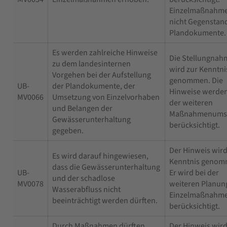
Einzelmaßnahme
nicht Gegenstan
Plandokumente.
Es werden zahlreiche Hinweise
Die Stellungnah
zu dem landesinternen
wird zur Kenntni
Vorgehen bei der Aufstellung
genommen. Die
UB-
der Plandokumente, der
Hinweise werden
MV0066
Umsetzung von Einzelvorhaben
der weiteren
und Belangen der
Maßnahmenums
Gewässerunterhaltung
berücksichtigt.
gegeben.
Der Hinweis wird
Es wird darauf hingewiesen,
Kenntnis genom
dass die Gewässerunterhaltung
UB-
Er wird bei der
und der schadlose
MV0078
weiteren Planun
Wasserabfluss nicht
Einzelmaßnahm
beeinträchtigt werden dürften.
berücksichtigt.
Durch Maßnahmen dürften
Der Hinweis wird