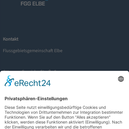
Kontakt
Flussgebietsgemeinschaft Elbe
Otto-von-Guericke-Straße 5
39104 Magedeburg
info@fgg-elbe.de
Weitere Informationen
Barrierefreiheit