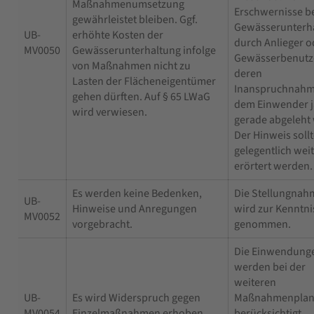
Maßnahmenumsetzung
Erschwernisse be
gewährleistet bleiben. Ggf.
Gewässerunterh
UB-
erhöhte Kosten der
durch Anlieger o
MV0050
Gewässerunterhaltung infolge
Gewässerbenutz
von Maßnahmen nicht zu
deren
Lasten der Flächeneigentümer
Inanspruchnahm
gehen dürften. Auf § 65 LWaG
dem Einwender j
wird verwiesen.
gerade abgeleht 
Der Hinweis soll
gelegentlich wei
erörtert werden.
Es werden keine Bedenken,
Die Stellungnah
UB-
Hinweise und Anregungen
wird zur Kenntni
MV0052
vorgebracht.
genommen.
Die Einwendung
werden bei der
weiteren
UB-
Es wird Widerspruch gegen
Maßnahmenpla
MV0054
Einzelmaßnahmen erhoben.
berücksichtigt.