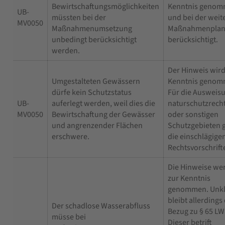
Bewirtschaftungsmöglichkeiten
Kenntnis geno
UB-
müssten bei der
und bei der weit
MV0050
Maßnahmenumsetzung
Maßnahmenpla
unbedingt berücksichtigt
berücksichtigt.
werden.
Der Hinweis wird
Umgestalteten Gewässern
Kenntnis genom
dürfe kein Schutzstatus
Für die Ausweis
UB-
auferlegt werden, weil dies die
naturschutzrech
MV0050
Bewirtschaftung der Gewässer
oder sonstigen
und angrenzender Flächen
Schutzgebieten 
erschwere.
die einschlägige
Rechtsvorschrift
Die Hinweise we
zur Kenntnis
genommen. Unkl
bleibt allerdings
Der schadlose Wasserabfluss
Bezug zu § 65 LW
müsse bei
Dieser betrift