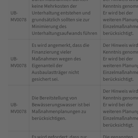
keine Mehrkosten der
Kenntnis genom
UB-
Unterhaltung entstehen und
Er wird bei der
MV0078
grundsätzlich sollten sie zur
weiteren Planun
Minimierung des
Einzelmaßnahm
Unterhaltungsaufwands führen
berücksichtigt.
Es wird angemerkt, dass die
Der Hinweis wird
Finanzierung vieler
Kenntnis genom
UB-
Maßnahmen wegen des
Er wird bei der
MV0078
Eigenanteil der
weiteren Planun
Ausbaulastträger nicht
Einzelmaßnahm
gesichert sei.
berücksichtigt.
Der Hinweis wird
Die Bereitstellung von
Kenntnis genom
UB-
Bewässerungswasser ist bei
Er wird bei der
MV0078
Maßnahmenplanungen zu
weiteren Planun
berücksichtigen.
Einzelmaßnahm
berücksichtigt.
Es wird gefordert, dass zur
Die genannten