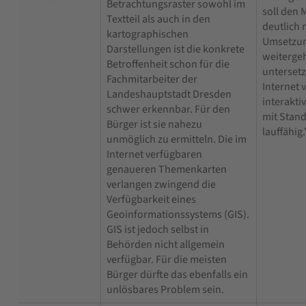
Betrachtungsraster sowohl im
soll den
Textteil als auch in den
deutlich 
kartographischen
Umsetzun
Darstellungen ist die konkrete
weiterge
Betroffenheit schon für die
untersetz
Fachmitarbeiter der
Internet 
Landeshauptstadt Dresden
interakt
schwer erkennbar. Für den
mit Stan
Bürger ist sie nahezu
lauffähig.
unmöglich zu ermitteln. Die im
Internet verfügbaren
genaueren Themenkarten
verlangen zwingend die
Verfügbarkeit eines
Geoinformationssystems (GIS).
GIS ist jedoch selbst in
Behörden nicht allgemein
verfügbar. Für die meisten
Bürger dürfte das ebenfalls ein
unlösbares Problem sein.