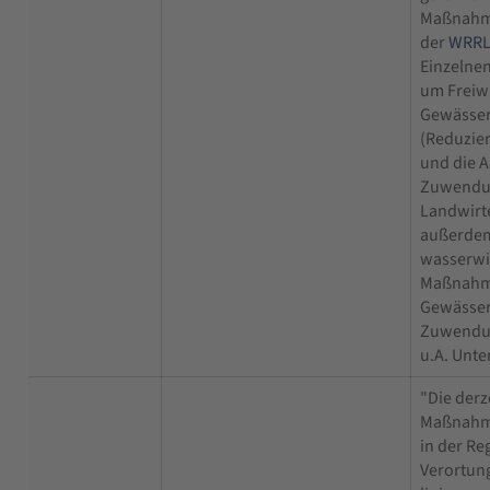
Maßnahm
der
WRR
Einzelnen
um Freiwi
Gewässer
(Reduzier
und die A
Zuwendu
Landwirt
außerdem
wasserwir
Maßnahm
Gewässer
Zuwendu
u.A. Unte
"Die derz
Maßnahm
in der Re
Verortun