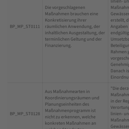
linien- u
Die vorgeschlagenen
Maßnahm
Maßnahmen brauchen eine
Gewässer
Konkretisierung ihrer
erstellt,
BP_MP_ST0111
räumlichen Anwendung, der
Angaben 
inhaltlichen Ausgestaltung, der
endgültig
terminlichen Geltung und der
Umsetzbar
Finanzierung.
Beteiligu
Rahmen g
vorgesch
Genehmig
Danach is
Einordnu
"Die derz
Aus Maßnahmearten in
Maßnahm
Koordinierungsräumen und
in der Re
Planungseinheiten des
Verortun
Maßnahmenprogramm ist
BP_MP_ST0128
linien- u
nicht zu erkennen, welche
Maßnahm
konkreten Maßnahmen an
Gewässer