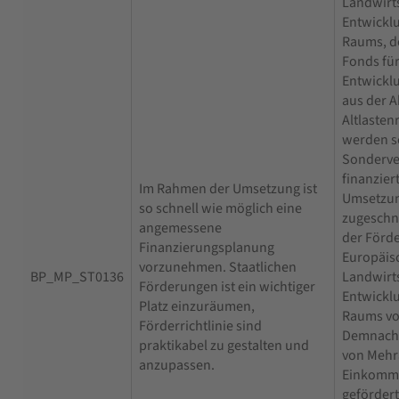
Landwirts
Entwicklu
Raums, d
Fonds für
Entwickl
aus der 
Altlaste
werden s
Sonderve
finanziert
Im Rahmen der Umsetzung ist
Umsetzu
so schnell wie möglich eine
zugeschn
angemessene
der Förde
Finanzierungsplanung
Europäis
vorzunehmen. Staatlichen
BP_MP_ST0136
Landwirts
Förderungen ist ein wichtiger
Entwicklu
Platz einzuräumen,
Raums v
Förderrichtlinie sind
Demnach 
praktikabel zu gestalten und
von Meh
anzupassen.
Einkomme
gefördert