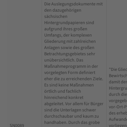
Die Auslegungsdokumente mit
den dazugehörigen
sächsischen
Hintergrundpapieren sind
aufgrund ihres großen
Umfangs, der komplexen
Gliederung mit zahlreichen
Anlagen sowie des großen
Betrachtungsgebietes sehr
unübersichtlich. Das
Maßnahmeprogramm in der
"Die Glie
vorgelegten Form definiert
Bewirtsc
eher die zu erreichenden Ziele.
damit de
Es sind keine Maßnahmen
Hintergr
örtlich und fachlich
durch di
hinreichend konkret
vorgegebe
abgeleitet. Vor allem für Bürger
vor-Ort-
sind die Unterlagen schwer
des erheb
durchschaubar und kaum zu
Aufwandes
handhaben. Durch das grobe
SN0089
vorliege