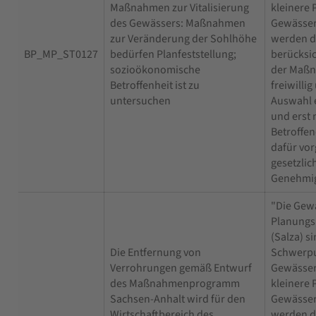
Maßnahmen zur Vitalisierung
kleinere 
des Gewässers: Maßnahmen
Gewässer
zur Veränderung der Sohlhöhe
werden d
BP_MP_ST0127
bedürfen Planfeststellung;
berücksic
sozioökonomische
der Maßn
Betroffenheit ist zu
freiwilli
untersuchen
Auswahl 
und erst 
Betroffe
dafür vo
gesetzlic
Genehmig
"Die Gew
Planung
(Salza) s
Die Entfernung von
Schwerpu
Verrohrungen gemäß Entwurf
Gewässer
des Maßnahmenprogramm
kleinere 
Sachsen-Anhalt wird für den
Gewässer
Wirtschaftbereich des
werden d