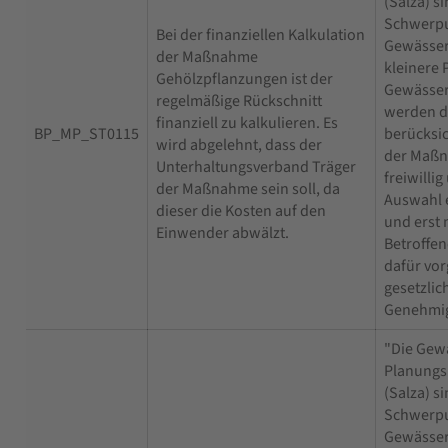
(Salza) s
Schwerpu
Bei der finanziellen Kalkulation
Gewässer
der Maßnahme
kleinere 
Gehölzpflanzungen ist der
Gewässer
regelmäßige Rückschnitt
werden d
finanziell zu kalkulieren. Es
BP_MP_ST0115
berücksic
wird abgelehnt, dass der
der Maßn
Unterhaltungsverband Träger
freiwilli
der Maßnahme sein soll, da
Auswahl 
dieser die Kosten auf den
und erst 
Einwender abwälzt.
Betroffe
dafür vo
gesetzlic
Genehmig
"Die Gew
Planung
(Salza) s
Schwerpu
Gewässer