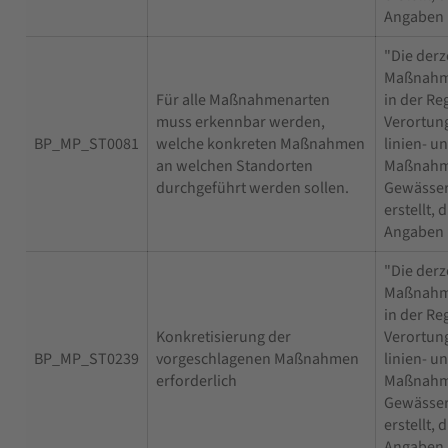
Angaben 
"Die derz
Maßnahm
Für alle Maßnahmenarten
in der Re
muss erkennbar werden,
Verortun
BP_MP_ST0081
welche konkreten Maßnahmen
linien- u
an welchen Standorten
Maßnahm
durchgeführt werden sollen.
Gewässer
erstellt,
Angaben 
"Die derz
Maßnahm
in der Re
Konkretisierung der
Verortun
BP_MP_ST0239
vorgeschlagenen Maßnahmen
linien- u
erforderlich
Maßnahm
Gewässer
erstellt,
Angaben 