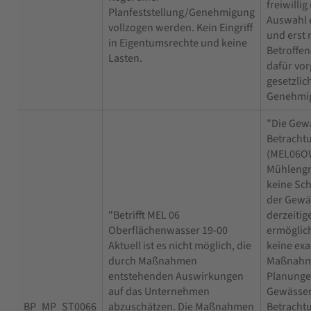
freiwilli
Planfeststellung/Genehmigung
Auswahl 
vollzogen werden. Kein Eingriff
und erst 
in Eigentumsrechte und keine
Betroffe
Lasten.
dafür vo
gesetzlic
Genehmig
"Die Gew
Betracht
(MEL06OW
Mühlengr
keine Sc
der Gewä
"Betrifft MEL 06
derzeiti
Oberflächenwasser 19-00
ermöglich
Aktuell ist es nicht möglich, die
keine exa
durch Maßnahmen
Maßnahme
entstehenden Auswirkungen
Planungen
auf das Unternehmen
Gewässer
BP_MP_ST0066
abzuschätzen. Die Maßnahmen
Betracht