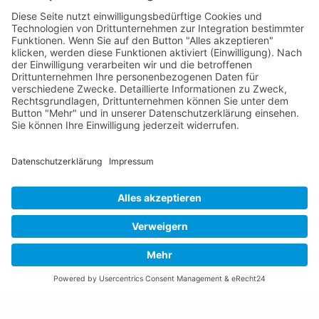
Otto-von-Guericke-Straße 5
39104 Magedeburg
info@fgg-elbe.de
Weitere Informationen
Barrierefreiheit
Glossar
Impressum
Datenschutz
Kontakt
Links