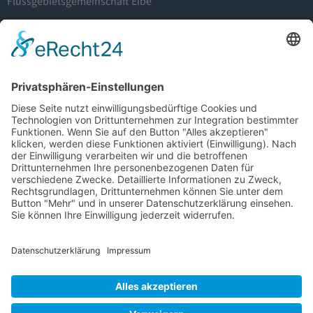
Flussgebietsgemeinschaft Elbe
Otto-von-Guericke-Straße 5
39104 Magedeburg
info@fgg-elbe.de
Weitere Informationen
Barrierefreiheit
Glossar
Impressum
Datenschutz