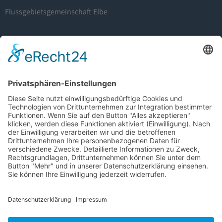
Flussgebietsgemeinschaft Elbe
Otto-von-Guericke-Straße 5
39104 Magedeburg
info@fgg-elbe.de
Weitere Informationen
Barrierefreiheit
Glossar
Impressum
Datenschutz