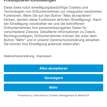
Kontakt
Flussgebietsgemeinschaft Elbe
Otto-von-Guericke-Straße 5
39104 Magedeburg
info@fgg-elbe.de
Weitere Informationen
Barrierefreiheit