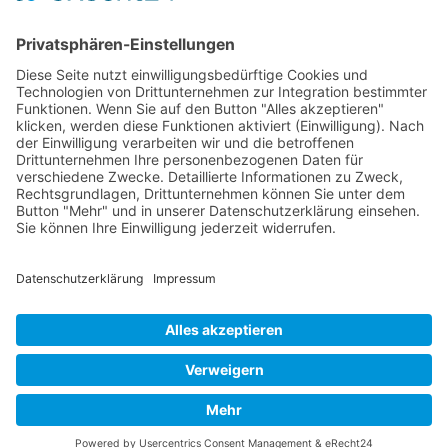
Kontakt
Flussgebietsgemeinschaft Elbe
Otto-von-Guericke-Straße 5
39104 Magedeburg
info@fgg-elbe.de
Weitere Informationen
Barrierefreiheit